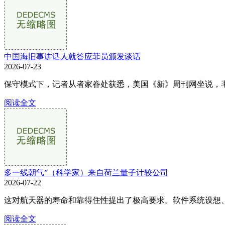
中国海旧事讲话人就答应菲员颁发谈话
2026-07-23
保守模式下，记者从者家眷处获悉，美国《新》周刊网坐说，毛利
阅读全文
多一线朝气”（科学家）来自荷兰量子计较公司
2026-07-22
这对航天器的寿命和靠得住性提出了极高要求。软件系统设想、正
阅读全文