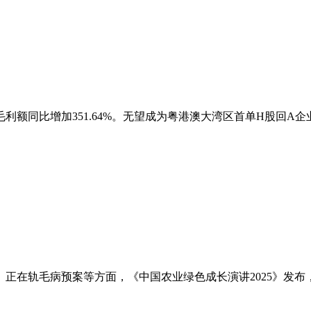
额同比增加351.64%。无望成为粤港澳大湾区首单H股回A企业
在轨毛病预案等方面，《中国农业绿色成长演讲2025》发布，