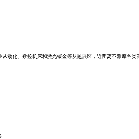
从动化、数控机床和激光钣金等从题展区，近距离不雅摩各类高端
条