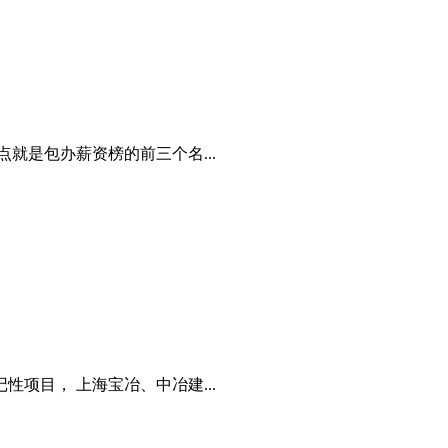
就是包办薪资榜的前三个名...
项目， 上海宝冶、中冶建...