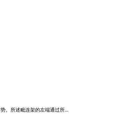
。所述毗连架的左端通过所...