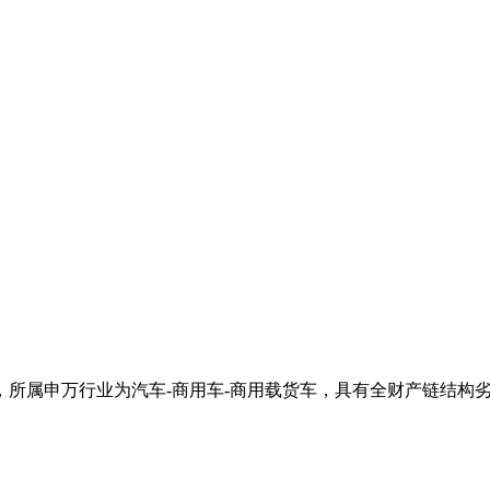
所属申万行业为汽车-商用车-商用载货车，具有全财产链结构劣势