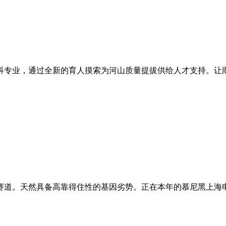
专业，通过全新的育人摸索为河山质量提拔供给人才支持。让雨口
赛道。天然具备高靠得住性的基因劣势。正在本年的慕尼黑上海电子展会