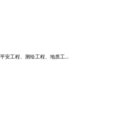
安工程、测绘工程、地质工...