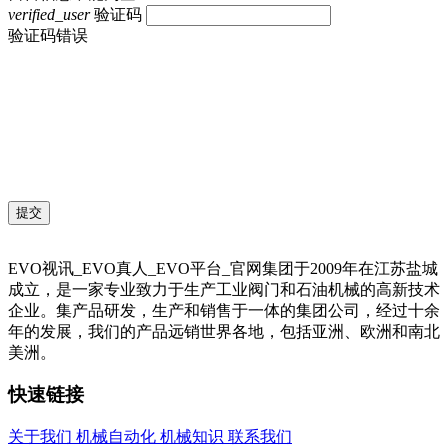
verified_user
验证码
验证码错误
提交
EVO视讯_EVO真人_EVO平台_官网集团于2009年在江苏盐城
成立，是一家专业致力于生产工业阀门和石油机械的高新技术
企业。集产品研发，生产和销售于一体的集团公司，经过十余
年的发展，我们的产品远销世界各地，包括亚洲、欧洲和南北
美洲。
快速链接
关于我们
机械自动化
机械知识
联系我们